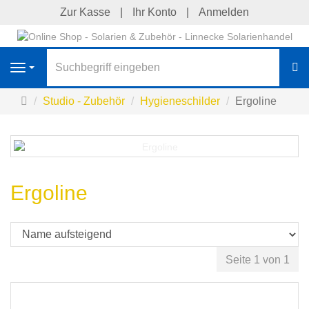
Zur Kasse
Ihr Konto
Anmelden
S
Navigation
Startseite
Studio - Zubehör
Hygieneschilder
Ergoline
Ergoline
Seite 1 von 1