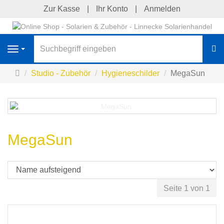
Zur Kasse
Ihr Konto
Anmelden
S
Navigation
Startseite
Studio - Zubehör
Hygieneschilder
MegaSun
MegaSun
Seite 1 von 1